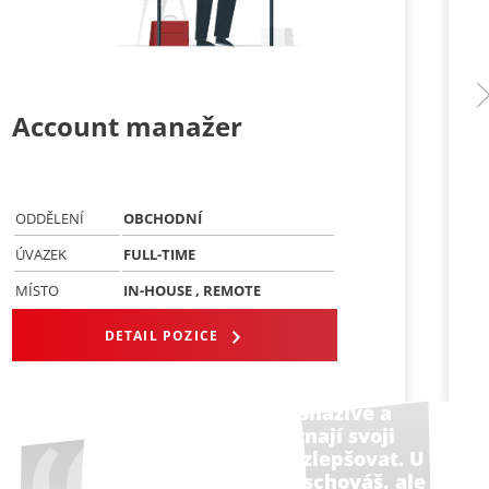
Account manažer
Ob
SYS
de
ODDĚLENÍ
OBCHODNÍ
ODDĚ
ÚVAZEK
FULL-TIME
ÚVAZ
MÍSTO
IN-HOUSE , REMOTE
MÍST
DETAIL POZICE
“Hledáme do týmu snaživé a
učenlivé lidi, kteří znají svoji
hodnotu a chtějí se zlepšovat. U
nás se za počítač neschováš, ale