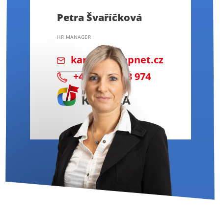
Petra Švaříčková
HR MANAGER
kariera@impnet.cz
+420 739 323 974