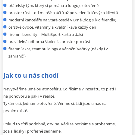
přátelský tým, který si pomáhá a funguje otevřeně
prostor růst – od menších účtů až po vedení klíčových klientů
moderní kanceláře na Staré osadě v Brně (dog & kid friendly)
čerstvé ovoce, vitamíny a kvalitní káva každý den
firemní benefity – MultiSport karta a další
pravidelná odborná školení a prostor pro růst
firemní akce, teambuildingy a vánoční večírky (někdy i v
zahraničí)
Jak to u nás chodí
Nevytváříme umělou atmosféru. Co říkáme v inzerátu, to platí i
na pohovoru a pak i v realitě.
Tykáme si. Jednáme otevřeně. Věříme si. Lidi jsou u nás na
prvním místě.
Pokud to cítíš podobně, ozvi se. Rádi se potkáme a probereme,
zda si lidsky i profesně sedneme.