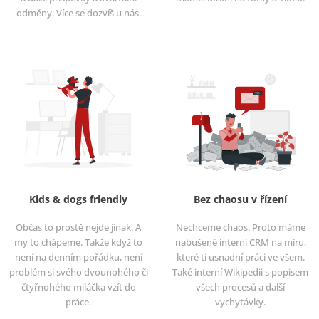
odměny. Více se dozvíš u nás.
Kids & dogs friendly
Bez chaosu v řízení
Občas to prostě nejde jinak. A
Nechceme chaos. Proto máme
my to chápeme. Takže když to
nabušené interní CRM na míru,
není na denním pořádku, není
které ti usnadní práci ve všem.
problém si svého dvounohého či
Také interní Wikipedii s popisem
čtyřnohého miláčka vzít do
všech procesů a další
práce.
vychytávky.