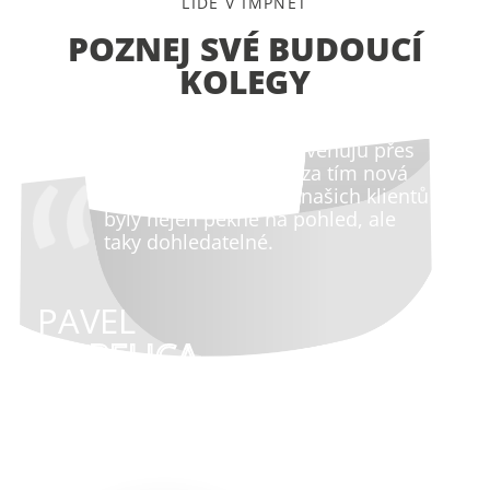
LIDÉ V IMPNET
POZNEJ SVÉ BUDOUCÍ
KOLEGY
Optimalizaci webů se věnuju přes
10 let, ale pokaždé je za tím nová
výzva. Chci aby weby našich klientů
byly nejen pěkné na pohled, ale
taky dohledatelné.
PAVEL
HORELICA
MARKETING SPECIALISTA