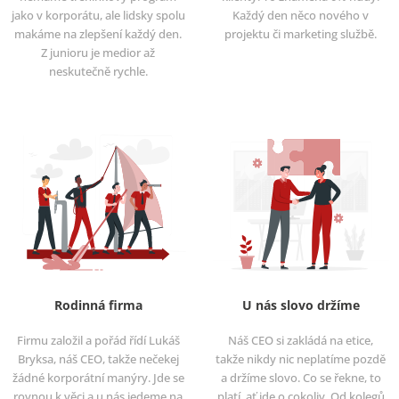
jako v korporátu, ale lidsky spolu
Každý den něco nového v
makáme na zlepšení každý den.
projektu či marketing službě.
Z junioru je medior až
neskutečně rychle.
Rodinná firma
U nás slovo držíme
Firmu založil a pořád řídí Lukáš
Náš CEO si zakládá na etice,
Bryksa, náš CEO, takže nečekej
takže nikdy nic neplatíme pozdě
žádné korporátní manýry. Jde se
a držíme slovo. Co se řekne, to
rovnou k věci a u nás jedeme na
platí, ať jde o cokoliv. Od kolegů