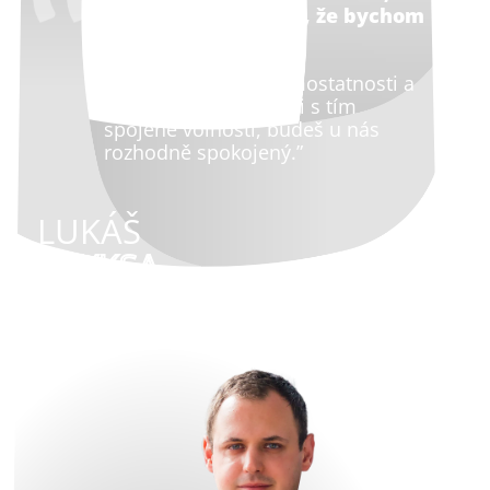
zase se nemusíš bát, že bychom
to neocenili.
Pokud se nebojíš samostatnosti a
vlastní zodpovědnosti s tím
spojené volnosti, budeš u nás
rozhodně spokojený.”
LUKÁŠ
BRYKSA
CEO IMP NET