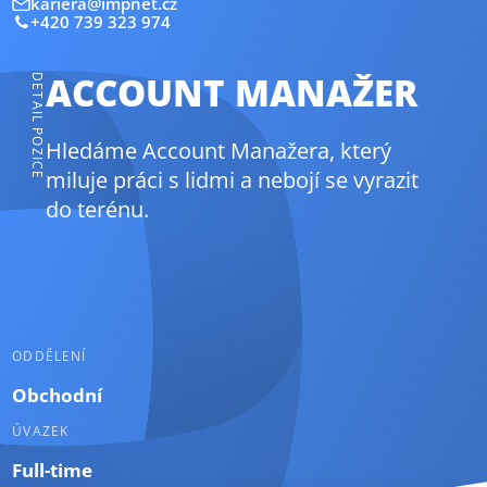
kariera@impnet.cz
+420 739 323 974
ACCOUNT MANAŽER
DETAIL POZICE
Hledáme Account Manažera, který
miluje práci s lidmi a nebojí se vyrazit
do terénu.
ODDĚLENÍ
Obchodní
ÚVAZEK
Full-time