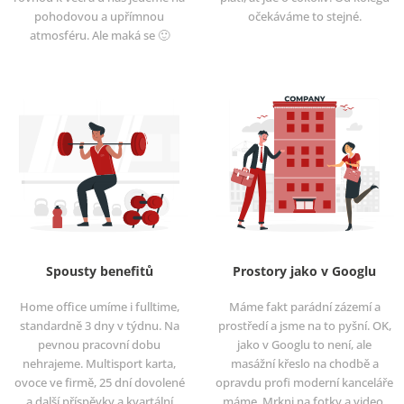
pohodovou a upřímnou
očekáváme to stejné.
atmosféru. Ale maká se 🙂
Spousty benefitů
Prostory jako v Googlu
Home office umíme i fulltime,
Máme fakt parádní zázemí a
standardně 3 dny v týdnu. Na
prostředí a jsme na to pyšní. OK,
pevnou pracovní dobu
jako v Googlu to není, ale
nehrajeme. Multisport karta,
masážní křeslo na chodbě a
ovoce ve firmě, 25 dní dovolené
opravdu profi moderní kanceláře
a další příspěvky a kvartální
máme. Mrkni na fotky a video.