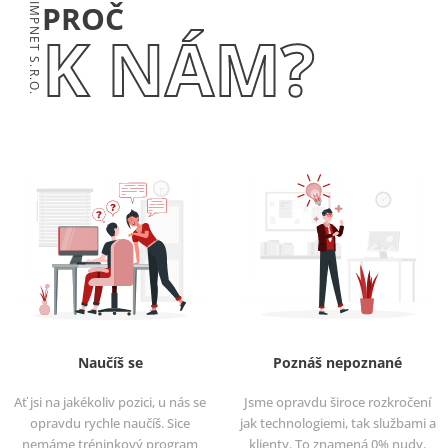
PROČ
IMPNET S.R.O.
K NÁM?
Naučíš se
Poznáš nepoznané
Ať jsi na jakékoliv pozici, u nás se
Jsme opravdu široce rozkročení
opravdu rychle naučíš. Sice
jak technologiemi, tak službami a
nemáme tréninkový program
klienty. To znamená 0% nudy.