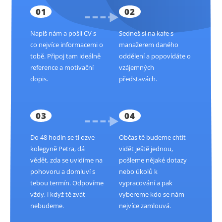
01
02
Napiš nám a pošli CV s
Sedneš si na kafe s
co nejvíce informacemi o
manažerem daného
tobě. Připoj tam ideálně
oddělení a popovídáte o
reference a motivační
vzájemných
dopis.
představách.
03
04
Do 48 hodin se ti ozve
Občas tě budeme chtít
kolegyně Petra, dá
vidět ještě jednou,
vědět, zda se uvidíme na
pošleme nějaké dotazy
pohovoru a domluví s
nebo úkolů k
tebou termín. Odpovíme
vypracování a pak
vždy, i když tě zvát
vybereme kdo se nám
nebudeme.
nejvíce zamlouvá.