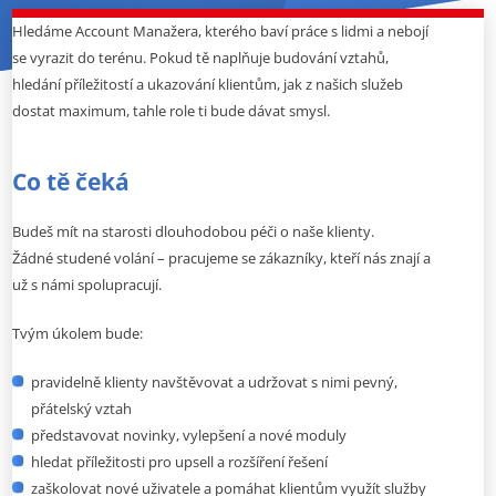
MÍSTO
Hledáme Account Manažera, kterého baví práce s lidmi a nebojí
In-house , Remote
se vyrazit do terénu. Pokud tě naplňuje budování vztahů,
hledání příležitostí a ukazování klientům, jak z našich služeb
dostat maximum, tahle role ti bude dávat smysl.
Co tě čeká
Budeš mít na starosti dlouhodobou péči o naše klienty.
Žádné studené volání – pracujeme se zákazníky, kteří nás znají a
už s námi spolupracují.
Tvým úkolem bude:
pravidelně klienty navštěvovat a udržovat s nimi pevný,
přátelský vztah
představovat novinky, vylepšení a nové moduly
hledat příležitosti pro upsell a rozšíření řešení
zaškolovat nové uživatele a pomáhat klientům využít služby